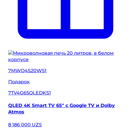
7MWO4S20WS1
Подарок
7TV4G65QLEDKS1
QLED 4K Smart TV 65″ с Google TV и Dolby
Atmos
8 186 000 UZS