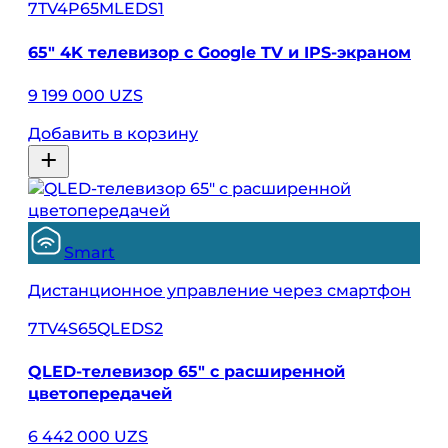
7TV4P65MLEDS1
65″ 4K телевизор с Google TV и IPS-экраном
9 199 000 UZS
Добавить в корзину
Smart
Дистанционное управление через смартфон
7TV4S65QLEDS2
QLED-телевизор 65″ с расширенной
цветопередачей
6 442 000 UZS