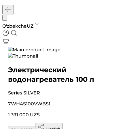
O'zbekcha
UZ
Электрический
водонагреватель 100 л
Series
SILVER
7WH4S100VWBS1
1 391 000 UZS