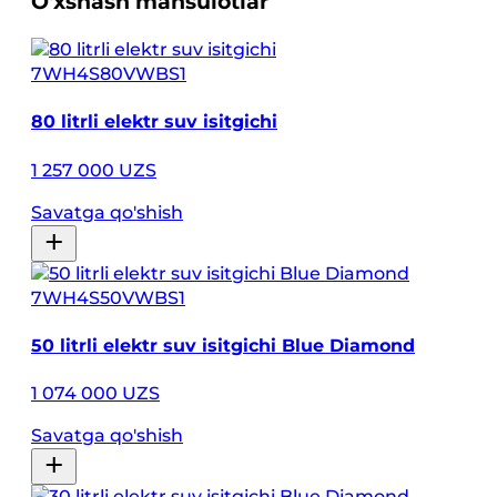
O'xshash mahsulotlar
7WH4S80VWBS1
80 litrli elektr suv isitgichi
1 257 000 UZS
Savatga qo'shish
7WH4S50VWBS1
50 litrli elektr suv isitgichi Blue Diamond
1 074 000 UZS
Savatga qo'shish