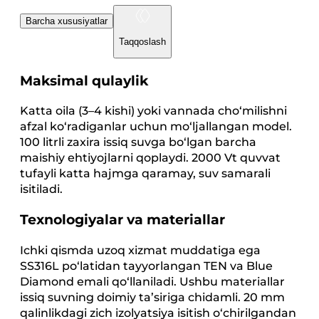
Barcha xususiyatlar
Taqqoslash
Maksimal qulaylik
Katta oila (3–4 kishi) yoki vannada cho‘milishni
afzal ko‘radiganlar uchun mo‘ljallangan model.
100 litrli zaxira issiq suvga bo‘lgan barcha
maishiy ehtiyojlarni qoplaydi. 2000 Vt quvvat
tufayli katta hajmga qaramay, suv samarali
isitiladi.
Texnologiyalar va materiallar
Ichki qismda uzoq xizmat muddatiga ega
SS316L po‘latidan tayyorlangan TEN va Blue
Diamond emali qo‘llaniladi. Ushbu materiallar
issiq suvning doimiy ta’siriga chidamli. 20 mm
qalinlikdagi zich izolyatsiya isitish o‘chirilgandan