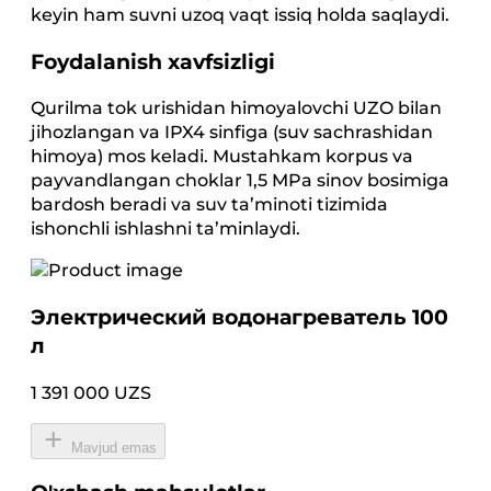
keyin ham suvni uzoq vaqt issiq holda saqlaydi.
Foydalanish xavfsizligi
Qurilma tok urishidan himoyalovchi UZO bilan
jihozlangan va IPX4 sinfiga (suv sachrashidan
himoya) mos keladi. Mustahkam korpus va
payvandlangan choklar 1,5 MPa sinov bosimiga
bardosh beradi va suv ta’minoti tizimida
ishonchli ishlashni ta’minlaydi.
Электрический водонагреватель 100
л
1 391 000 UZS
Mavjud emas