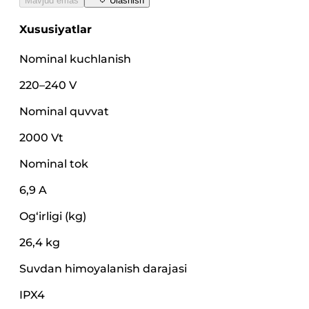
Mavjud emas
Ulashish
Xususiyatlar
Nominal kuchlanish
220–240 V
Nominal quvvat
2000 Vt
Nominal tok
6,9 A
Og‘irligi (kg)
26,4 kg
Suvdan himoyalanish darajasi
IPX4