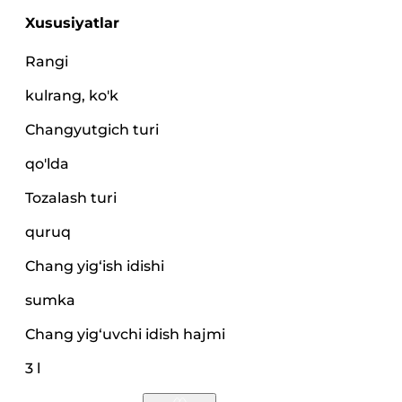
Xususiyatlar
Rangi
kulrang, ko'k
Changyutgich turi
qo'lda
Tozalash turi
quruq
Chang yig‘ish idishi
sumka
Chang yig‘uvchi idish hajmi
3 l