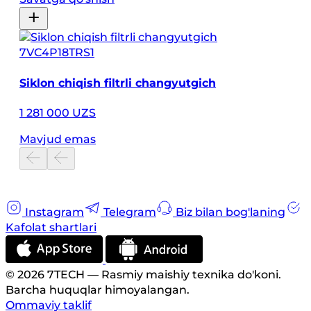
7VC4P18TRS1
Siklon chiqish filtrli changyutgich
1 281 000 UZS
Mavjud emas
Instagram
Telegram
Biz bilan bog'laning
Kafolat shartlari
© 2026 7TECH — Rasmiy maishiy texnika do'koni.
Barcha huquqlar himoyalangan.
Ommaviy taklif