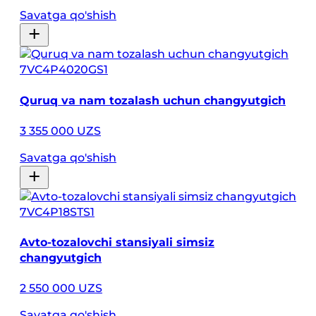
Savatga qo'shish
7VC4P4020GS1
Quruq va nam tozalash uchun changyutgich
3 355 000 UZS
Savatga qo'shish
7VC4P18STS1
Avto-tozalovchi stansiyali simsiz
changyutgich
2 550 000 UZS
Savatga qo'shish