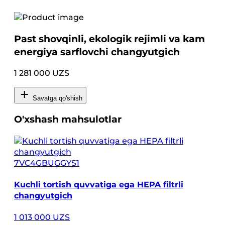
Past shovqinli, ekologik rejimli va kam
energiya sarflovchi changyutgich
1 281 000 UZS
Savatga qo'shish
O'xshash mahsulotlar
7VC4GBUGGYS1
Kuchli tortish quvvatiga ega HEPA filtrli
changyutgich
1 013 000 UZS