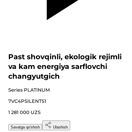
Past shovqinli, ekologik rejimli
va kam energiya sarflovchi
changyutgich
Series
PLATINUM
7VC4PSILENTS1
1 281 000 UZS
Savatga qo'shish
Ulashish