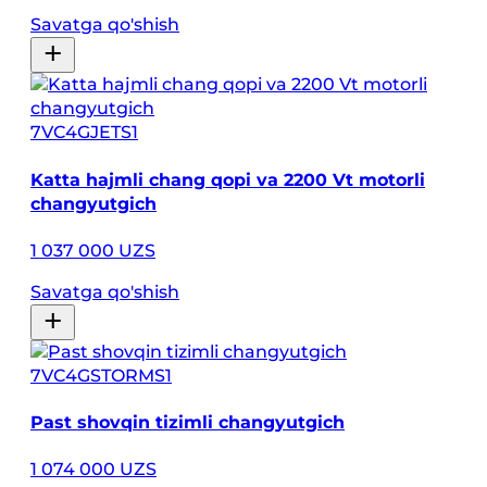
Savatga qo'shish
7VC4GJETS1
Katta hajmli chang qopi va 2200 Vt motorli
changyutgich
1 037 000 UZS
Savatga qo'shish
7VC4GSTORMS1
Past shovqin tizimli changyutgich
1 074 000 UZS