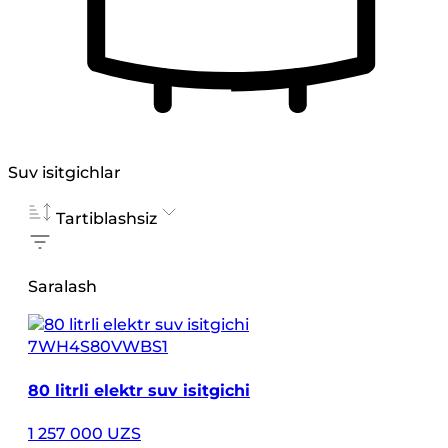
Suv isitgichlar
Tartiblashsiz
Saralash
7WH4S80VWBS1
80 litrli elektr suv isitgichi
1 257 000 UZS