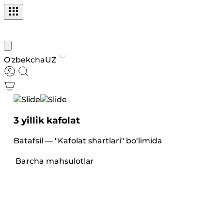
O'zbekcha
UZ
3 yillik kafolat
Be
Batafsil — "Kafolat shartlari" bo‘limida
Tos
Barcha mahsulotlar