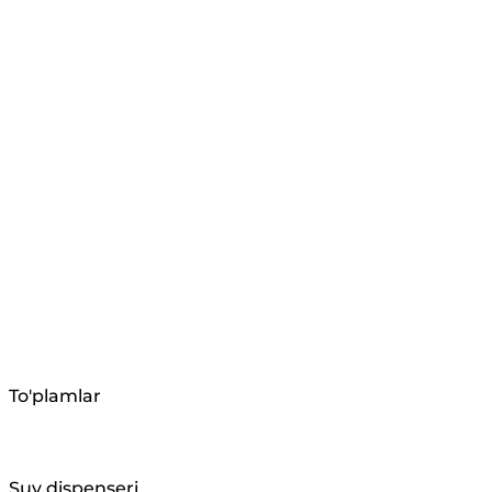
To'plamlar
Suv dispenseri