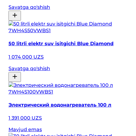
Savatga qo'shish
7WH4S50VWBS1
50 litrli elektr suv isitgichi Blue Diamond
1 074 000 UZS
Savatga qo'shish
7WH4S100VWBS1
Электрический водонагреватель 100 л
1 391 000 UZS
Mavjud emas