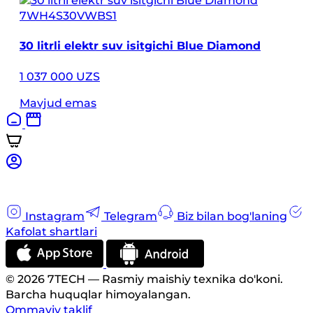
7WH4S30VWBS1
30 litrli elektr suv isitgichi Blue Diamond
1 037 000 UZS
Mavjud emas
Instagram
Telegram
Biz bilan bog'laning
Kafolat shartlari
© 2026 7TECH — Rasmiy maishiy texnika do'koni.
Barcha huquqlar himoyalangan.
Ommaviy taklif