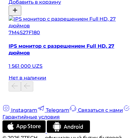
Добавить в корзину
7M4S27F180
IPS монитор с разрешением Full HD, 27
дюймов
1 561 000 UZS
Нет в наличии
Instagram
Telegram
Связаться с нами
Гарантийные условия
© 2026 7TECH — официальный бутик бытовой