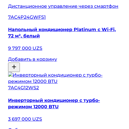
Дистанционное управление через смартфон
7AC4P24GWFS1
Напольный кондиционер Platinum с Wi-Fi,
72 м², белый
9 797 000 UZS
Добавить в корзину
7AC4G12WS2
Инверторный кондиционер с турбо-
режимом 12000 BTU
3 697 000 UZS