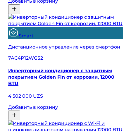
Добавить в корзину
Smart
Дистанционное управление через смартфон
7AC4P12WGS2
Инверторный кондиционер с защитным
покрытием Golden Fin от коррозии, 12000
BTU
4 502 000 UZS
Добавить в корзину