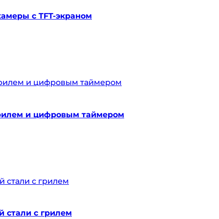
камеры с TFT-экраном
грилем и цифровым таймером
 стали с грилем